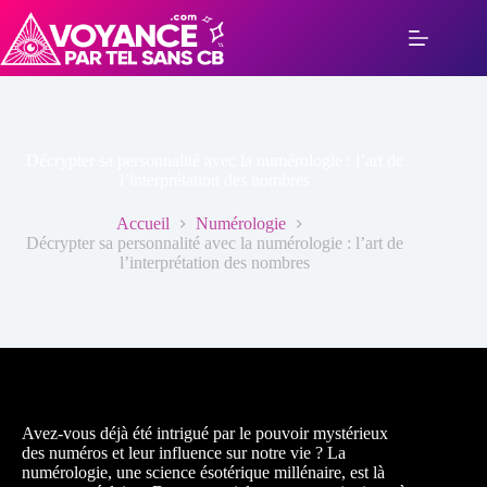
Passer
au
contenu
Décrypter sa personnalité avec la numérologie : l’art de
l’interprétation des nombres
Accueil
Numérologie
Décrypter sa personnalité avec la numérologie : l’art de
l’interprétation des nombres
Avez-vous déjà été intrigué par le pouvoir mystérieux
des numéros et leur influence sur notre vie ? La
numérologie, une science ésotérique millénaire, est là