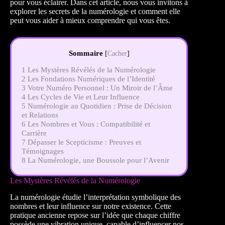
pour vous éclairer. Dans cet article, nous vous invitons à
explorer les secrets de la numérologie et comment elle
peut vous aider à mieux comprendre qui vous êtes.
Sommaire
[
Cacher
]
1
Les Mystères Révélés de la Numérologie
2
Les Fondations Numériques de l’Identité
3
Votre Numéro Personnel : Un Miroir de l’Âme
4
Les Cycles de Vie et Leur Influence
5
Numérologie au Quotidien : Prise de Décision
et Relations
6
Les Nombres et Vous : Compatibilité et
Carrière
7
Dépasser le Scepticisme : Preuves et
Témoignages
8
La Numérologie, une Boussole pour l’Avenir
Les Mystères Révélés de la Numérologie
La numérologie étudie l’interprétation symbolique des
nombres et leur influence sur notre existence. Cette
pratique ancienne repose sur l’idée que chaque chiffre
possède une vibration unique, capable d’influencer nos