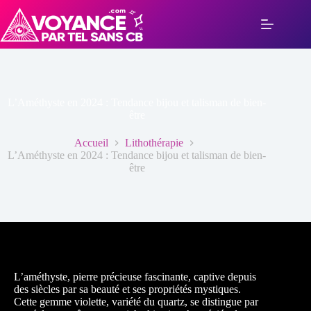
Passer
au
contenu
L’Améthyste en 2024 : Tendance bijou et talisman de bien-
être
Accueil
Lithothérapie
L’Améthyste en 2024 : Tendance bijou et talisman de bien-
être
L’améthyste, pierre précieuse fascinante, captive depuis
des siècles par sa beauté et ses propriétés mystiques.
Cette gemme violette, variété du quartz, se distingue par