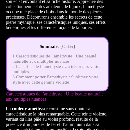
son éclat envoûtant et sa riche histoire. Appréciée des
collectionneurs et des amateurs de bijoux, l’améthyste
occupe une place de choix dans le monde des pierres
précieuses. Découvrons ensemble les secrets de cette
pierre mythique, ses caractéristiques uniques, ses effets
bénéfiques et les différentes façons de la porter.
Sommaire
[
Cacher
]
1
Caractéristiques de l’améthyste : Une beauté
naturelle aux multiples nuances
2
Les effets de l’améthyste : Un trésor aux vertus
multiples
3
Comment porter l’améthyste : Sublimez votre
style avec cette gemme violette
Caractéristiques de l’améthyste : Une beauté naturelle
aux multiples nuances
La
couleur améthyste
constitue sans doute sa
caractéristique la plus remarquable. Cette teinte violette,
variant du lilas pâle au violet profond, résulte de la
présence d’impuretés de fer et d’aluminium dans sa
structure cristalline. La luminosité et la saturation de sa