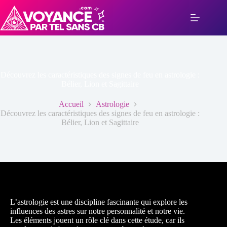
Passer
au
contenu
Découvrez les caractéristiques des signes de feu en astrologie :
Bélier, Lion et Sagittaire
Accueil
Astrologie
Découvrez les caractéristiques des signes de feu en astrologie :
Bélier, Lion et Sagittaire
L’astrologie est une discipline fascinante qui explore les
influences des astres sur notre personnalité et notre vie.
Les éléments jouent un rôle clé dans cette étude, car ils