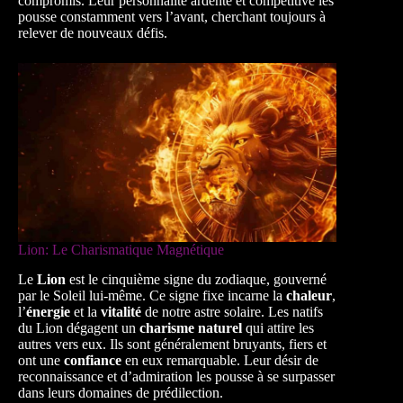
compromis. Leur personnalité ardente et compétitive les
pousse constamment vers l’avant, cherchant toujours à
relever de nouveaux défis.
Lion: Le Charismatique Magnétique
Le
Lion
est le cinquième signe du zodiaque, gouverné
par le Soleil lui-même. Ce signe fixe incarne la
chaleur
,
l’
énergie
et la
vitalité
de notre astre solaire. Les natifs
du Lion dégagent un
charisme naturel
qui attire les
autres vers eux. Ils sont généralement bruyants, fiers et
ont une
confiance
en eux remarquable. Leur désir de
reconnaissance et d’admiration les pousse à se surpasser
dans leurs domaines de prédilection.