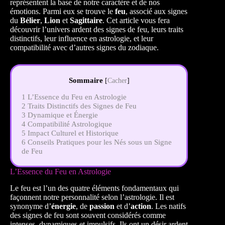
représentent la base de notre caractère et de nos
émotions. Parmi eux se trouve le
feu
, associé aux signes
du
Bélier
,
Lion
et
Sagittaire
. Cet article vous fera
découvrir l’univers ardent des signes de feu, leurs traits
distinctifs, leur influence en astrologie, et leur
compatibilité avec d’autres signes du zodiaque.
Sommaire
[
Cacher
]
1
L’Essence du Feu en Astrologie
2
Traits Distinctifs des Signes de Feu
3
Dynamique et Énergie
4
Compatibilité Astrologique
5
Impact Culturel et Historique
6
Conseils Pratiques pour les Nés sous un Signe
de Feu
L’Essence du Feu en Astrologie
Le feu est l’un des quatre éléments fondamentaux qui
façonnent notre personnalité selon l’astrologie. Il est
synonyme d’
énergie
, de
passion
et d’
action
. Les natifs
des signes de feu sont souvent considérés comme
intenses, dynamiques et impulsifs. Ils ont un désir ardent