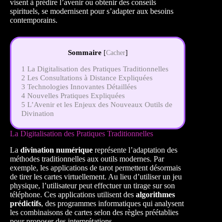
visent à prédire l’avenir ou obtenir des conseils
spirituels, se modernisent pour s’adapter aux besoins
contemporains.
Sommaire
[
Cacher
]
1
La Digitalisation des Pratiques Traditionnelles
2
Les Consultations à Distance Expliquées
3
Technologies Innovantes Détaillées
4
Nouvelles Pratiques Expliquées
5
L’Avenir et les Enjeux des Nouveaux Outils de
Divination
La Digitalisation des Pratiques Traditionnelles
La
divination numérique
représente l’adaptation des
méthodes traditionnelles aux outils modernes. Par
exemple, les applications de tarot permettent désormais
de tirer les cartes virtuellement. Au lieu d’utiliser un jeu
physique, l’utilisateur peut effectuer un tirage sur son
téléphone. Ces applications utilisent des
algorithmes
prédictifs
, des programmes informatiques qui analysent
les combinaisons de cartes selon des règles préétablies
pour proposer des interprétations.