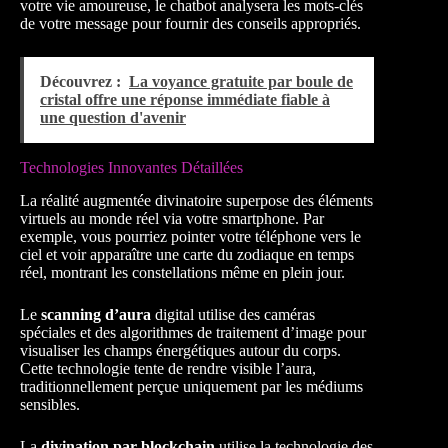
votre vie amoureuse, le chatbot analysera les mots-clés
de votre message pour fournir des conseils appropriés.
Découvrez :
La voyance gratuite par boule de
cristal offre une réponse immédiate fiable à
une question d'avenir
Technologies Innovantes Détaillées
La réalité augmentée divinatoire superpose des éléments
virtuels au monde réel via votre smartphone. Par
exemple, vous pourriez pointer votre téléphone vers le
ciel et voir apparaître une carte du zodiaque en temps
réel, montrant les constellations même en plein jour.
Le
scanning d’aura
digital utilise des caméras
spéciales et des algorithmes de traitement d’image pour
visualiser les champs énergétiques autour du corps.
Cette technologie tente de rendre visible l’aura,
traditionnellement perçue uniquement par les médiums
sensibles.
La
divination par blockchain
utilise la technologie des