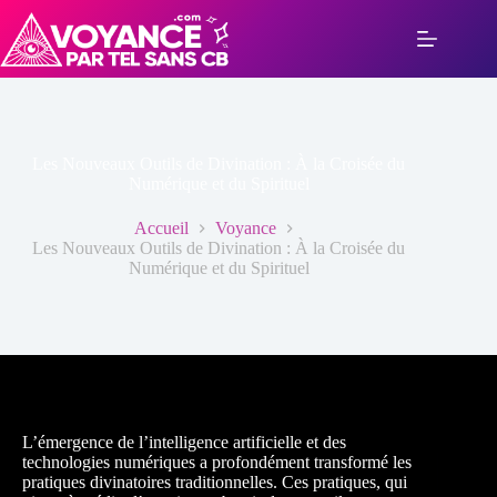
Passer
au
contenu
Les Nouveaux Outils de Divination : À la Croisée du
Numérique et du Spirituel
Accueil
Voyance
Les Nouveaux Outils de Divination : À la Croisée du
Numérique et du Spirituel
L’émergence de l’intelligence artificielle et des
technologies numériques a profondément transformé les
pratiques divinatoires traditionnelles. Ces pratiques, qui