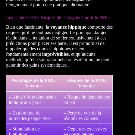
l’engouement pour cette pratique alternative.
Les Limites et les Risques de la Voyance pour le PMU
Bien que fascinante, la
voyance hippique
comporte des
risques qu’il ne faut pas négliger. Le principal danger
réside dans la tentation de se fier exclusivement à ces
prédictions pour placer ses paris. Il est primordial de
rappeler que les courses hippiques restent
fondamentalement
imprévisibles
, et qu’aucune
méthode, qu’elle soit rationnelle ou ésotérique, ne peut
garantir des gains systématiques.
Avantages de la PMU
Risques de la PMU
Voyance
Voyance
– Ajout d’une dimension
– Risque de dépendance
ludique aux paris
au jeu
– Exploration de
– Perte de vue de la
nouvelles perspectives
réalité des courses
– Stimulation de
– Dépenses excessives
l’intuition
en consultations