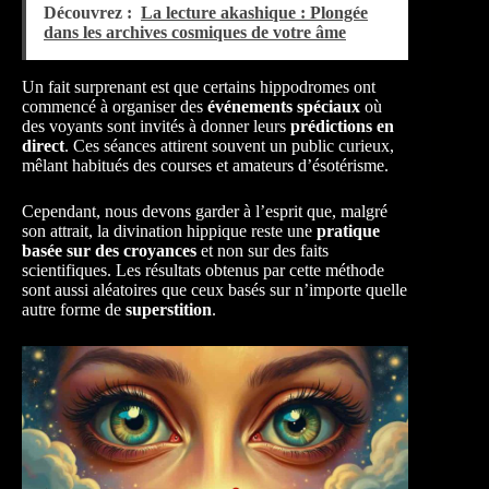
Découvrez :
La lecture akashique : Plongée
dans les archives cosmiques de votre âme
Un fait surprenant est que certains hippodromes ont
commencé à organiser des
événements spéciaux
où
des voyants sont invités à donner leurs
prédictions en
direct
. Ces séances attirent souvent un public curieux,
mêlant habitués des courses et amateurs d’ésotérisme.
Cependant, nous devons garder à l’esprit que, malgré
son attrait, la divination hippique reste une
pratique
basée sur des croyances
et non sur des faits
scientifiques. Les résultats obtenus par cette méthode
sont aussi aléatoires que ceux basés sur n’importe quelle
autre forme de
superstition
.