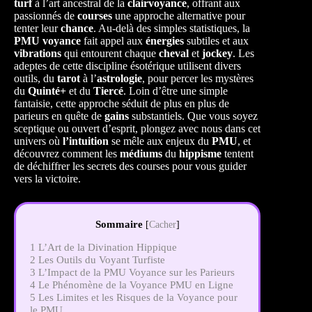
turf
à l’art ancestral de la
clairvoyance
, offrant aux
passionnés de
courses
une approche alternative pour
tenter leur
chance
. Au-delà des simples statistiques, la
PMU voyance
fait appel aux
énergies
subtiles et aux
vibrations
qui entourent chaque
cheval
et
jockey
. Les
adeptes de cette discipline ésotérique utilisent divers
outils, du
tarot
à l’
astrologie
, pour percer les mystères
du
Quinté+
et du
Tiercé
. Loin d’être une simple
fantaisie, cette approche séduit de plus en plus de
parieurs en quête de
gains
substantiels. Que vous soyez
sceptique ou ouvert d’esprit, plongez avec nous dans cet
univers où
l’intuition
se mêle aux enjeux du
PMU
, et
découvrez comment les
médiums
du
hippisme
tentent
de déchiffrer les secrets des courses pour vous guider
vers la victoire.
Sommaire
[
Cacher
]
1
L’Art de la Divination Hippique
2
Les Outils du Voyant Turfiste
3
L’Impact de la PMU Voyance sur les Parieurs
4
Le Phénomène de la Voyance PMU en Ligne
5
Les Limites et les Risques de la Voyance pour
le PMU