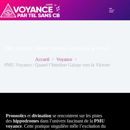
Passer
au
contenu
PMU Voyance : Quand l’Intuition Galope vers la Victoire
Accueil
Voyance
PMU Voyance : Quand l’Intuition Galope vers la Victoire
Pronostics
et
divination
se rencontrent sur les pistes
des
hippodromes
dans l’univers fascinant de la
PMU
voyance
. Cette pratique singulière mêle l’excitation du